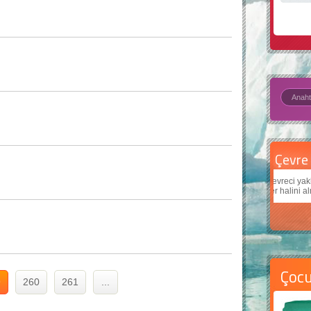
Çevre için 5 basit öneri
Daha
Çevreci yaklaşımlar
sayesinde dünyanın daha iyi bir
Çocuk
yer halini alması mümkün.
teknol
Çoc
9
260
261
...