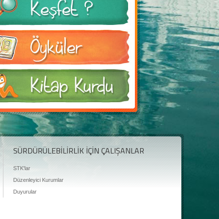
SÜRDÜRÜLEBİLİRLİK İÇİN ÇALIŞANLAR
STK'lar
Düzenleyici Kurumlar
Duyurular