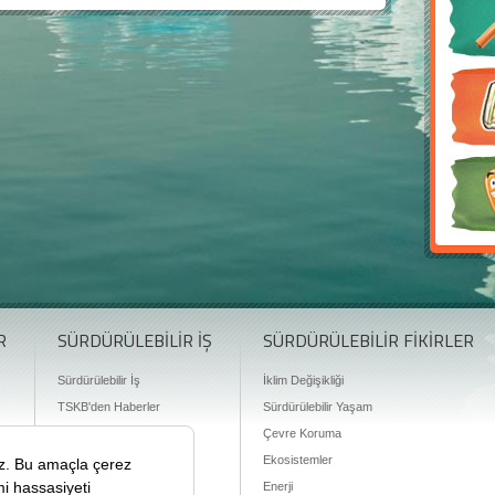
R
SÜRDÜRÜLEBİLİR İŞ
SÜRDÜRÜLEBİLİR FİKİRLER
Sürdürülebilir İş
İklim Değişikliği
TSKB'den Haberler
Sürdürülebilir Yaşam
Finansman Olanakları
Çevre Koruma
Ekosistemler
Enerji