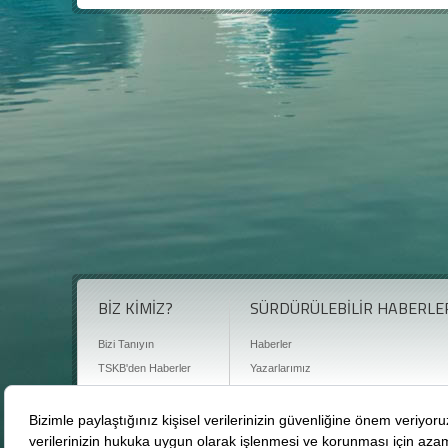
BİZ KİMİZ?
SÜRDÜRÜLEBİLİR HABERLE
Bizi Tanıyın
Haberler
TSKB'den Haberler
Yazarlarımız
Sıkça Sorulan Sorular
Röportajlar
Basın Odası
Sürdürülebilirlik Kütüphanesi
Bize Ulaşın
Karbon Sayacı