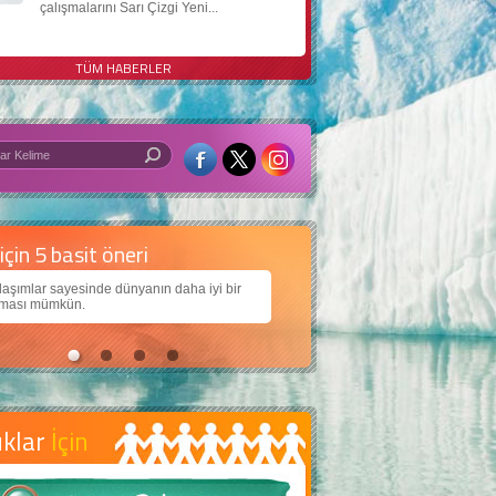
çalışmalarını Sarı Çizgi Yeni...
TÜM HABERLER
 iyi bir dünya için yapay zekâ
larımıza daha güzel bir dünya bırakabilmek için
ojiden nasıl yararlanırız?
uklar
İçin