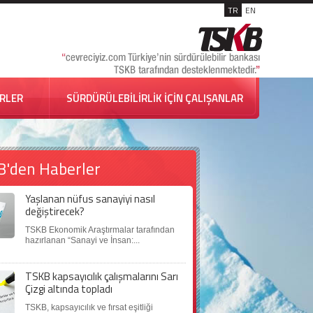
TR
EN
İRLER
SÜRDÜRÜLEBİLİRLİK İÇİN ÇALIŞANLAR
B'den Haberler
Yaşlanan nüfus sanayiyi nasıl
değiştirecek?
TSKB Ekonomik Araştırmalar tarafından
hazırlanan “Sanayi ve İnsan:...
TSKB kapsayıcılık çalışmalarını Sarı
Çizgi altında topladı
TSKB, kapsayıcılık ve fırsat eşitliği