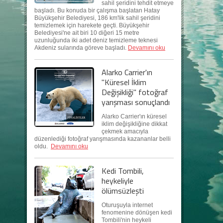
sahil şeridini tehdit etmeye
başladı. Bu konuda bir çalışma başlatan Hatay
Büyükşehir Belediyesi, 186 km'lik sahil şeridini
temizlemek için harekete geçti. Büyükşehir
Belediyesi'ne ait biri 10 diğeri 15 metre
uzunluğunda iki adet deniz temizleme teknesi
Akdeniz sularında göreve başladı.
Devamını oku
Alarko Carrier'ın
"Küresel İklim
Değişikliği" fotoğraf
yarışması sonuçlandı
Alarko Carrier'ın küresel
iklim değişikliğine dikkat
çekmek amacıyla
düzenlediği fotoğraf yarışmasında kazananlar belli
oldu.
Devamını oku
Kedi Tombili,
heykeliyle
ölümsüzleşti
Oturuşuyla internet
fenomenine dönüşen kedi
Tombili'nin heykeli