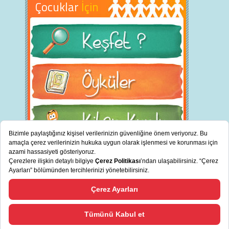
Çocuklar
İçin
BİZ KİMİZ?