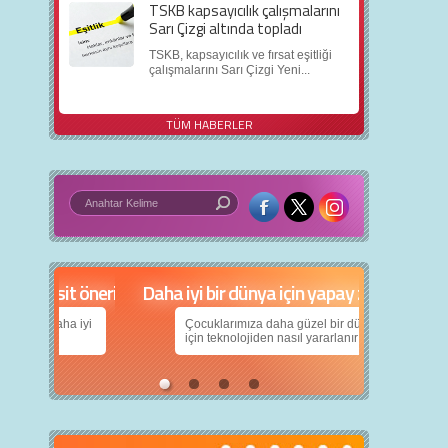
TSKB kapsayıcılık çalışmalarını
Sarı Çizgi altında topladı
TSKB, kapsayıcılık ve fırsat eşitliği
çalışmalarını Sarı Çizgi Yeni...
TÜM HABERLER
in 5 basit öneri
Daha iyi bir dünya için yapay zekâ
nın daha iyi
Çocuklarımıza daha güzel bir dünya bırakabilmek
için teknolojiden nasıl yararlanırız?