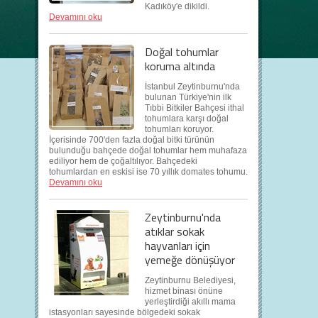
Kadıköy'e dikildi.
Devamını oku
Doğal tohumlar
koruma altında
İstanbul Zeytinburnu'nda
bulunan Türkiye'nin ilk
Tıbbi Bitkiler Bahçesi ithal
tohumlara karşı doğal
tohumları koruyor.
İçerisinde 700'den fazla doğal bitki türünün
bulunduğu bahçede doğal tohumlar hem muhafaza
ediliyor hem de çoğaltılıyor. Bahçedeki
tohumlardan en eskisi ise 70 yıllık domates tohumu.
Devamını oku
Zeytinburnu'nda
atıklar sokak
hayvanları için
yemeğe dönüşüyor
Zeytinburnu Belediyesi,
hizmet binası önüne
yerleştirdiği akıllı mama
istasyonları sayesinde bölgedeki sokak