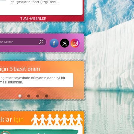
çalışmalarını Sarı Çizgi Yeni...
TÜM HABERLER
 iyi bir dünya için yapay zekâ
arımıza daha güzel bir dünya bırakabilmek için
ojiden nasıl yararlanırız?
uklar
İçin