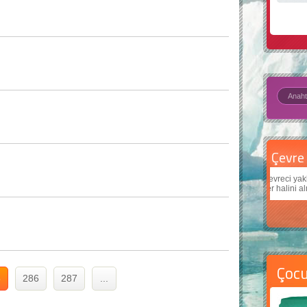
Çevre için 5 basit öneri
Daha
Çevreci yaklaşımlar
sayesinde dünyanın daha iyi bir
Çocukl
yer halini alması mümkün.
teknol
Çoc
5
286
287
...