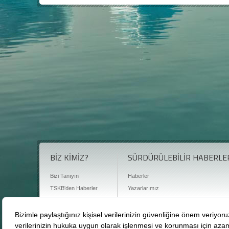
BİZ KİMİZ?
SÜRDÜRÜLEBİLİR HABERLE
Bizi Tanıyın
Haberler
TSKB'den Haberler
Yazarlarımız
Sıkça Sorulan Sorular
Röportajlar
Basın Odası
Sürdürülebilirlik Kütüphanesi
Bize Ulaşın
Karbon Sayacı