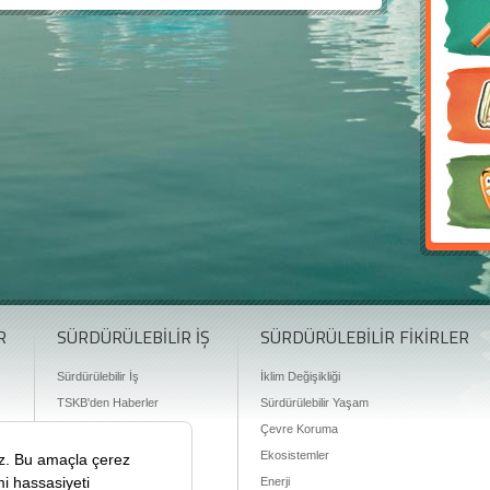
R
SÜRDÜRÜLEBİLİR İŞ
SÜRDÜRÜLEBİLİR FİKİRLER
Sürdürülebilir İş
İklim Değişikliği
TSKB'den Haberler
Sürdürülebilir Yaşam
Finansman Olanakları
Çevre Koruma
Ekosistemler
Enerji