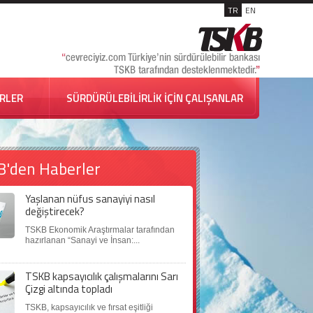
TR
EN
İRLER
SÜRDÜRÜLEBİLİRLİK İÇİN ÇALIŞANLAR
B'den Haberler
Yaşlanan nüfus sanayiyi nasıl
değiştirecek?
TSKB Ekonomik Araştırmalar tarafından
hazırlanan “Sanayi ve İnsan:...
TSKB kapsayıcılık çalışmalarını Sarı
Çizgi altında topladı
TSKB, kapsayıcılık ve fırsat eşitliği