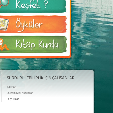
SÜRDÜRÜLEBİLİRLİK İÇİN ÇALIŞANLAR
STK'lar
Düzenleyici Kurumlar
Duyurular