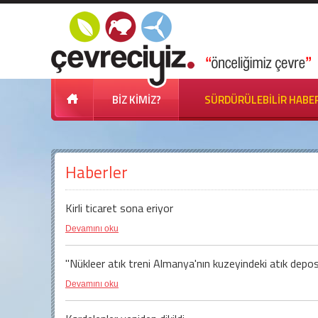
BİZ KİMİZ?
SÜRDÜRÜLEBİLİR HABE
Haberler
Kirli ticaret sona eriyor
Devamını oku
"Nükleer atık treni Almanya'nın kuzeyindeki atık depos
Devamını oku