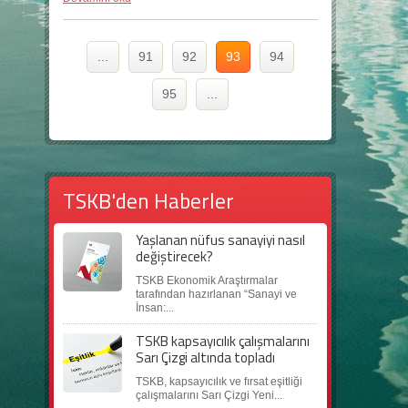
...
91
92
93
94
95
...
TSKB'den Haberler
Yaşlanan nüfus sanayiyi nasıl
değiştirecek?
TSKB Ekonomik Araştırmalar
tarafından hazırlanan “Sanayi ve
İnsan:...
TSKB kapsayıcılık çalışmalarını
Sarı Çizgi altında topladı
TSKB, kapsayıcılık ve fırsat eşitliği
çalışmalarını Sarı Çizgi Yeni...