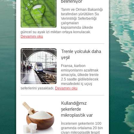
belirleniyor
Tarım ve Orman Bakanlığı
tarafından yürütülen Su
Verimliliği Seferberliği
çalışmaları
kapsamında ülkede
güncel su ayak izi miktarı ortaya konulacak.
Devamını oku
Trenle yolculuk daha
yeşil
Fransa, karbon
emisyonlarını azaltmak
amacıyla, ülkede trenle
2.5 saatte gidilebilecek
mesafedeki iç uçuş
seferlerini yasakladı.
Devamını oku
Kullandığımız
şekerlerde
mikroplastik var
İncelenen şekerlerin 100
gramında ortalama 20 bin
civarı mikroplastik tespit