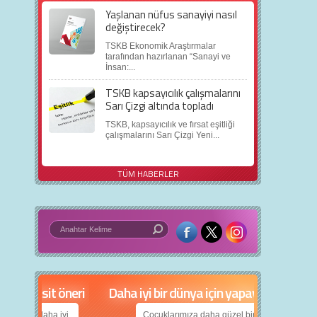
Yaşlanan nüfus sanayiyi nasıl
değiştirecek?
TSKB Ekonomik Araştırmalar
tarafından hazırlanan “Sanayi ve
İnsan:...
TSKB kapsayıcılık çalışmalarını
Sarı Çizgi altında topladı
TSKB, kapsayıcılık ve fırsat eşitliği
çalışmalarını Sarı Çizgi Yeni...
TÜM HABERLER
in 5 basit öneri
Daha iyi bir dünya için yapay zekâ
nın daha iyi
Çocuklarımıza daha güzel bir dünya bırakabilmek