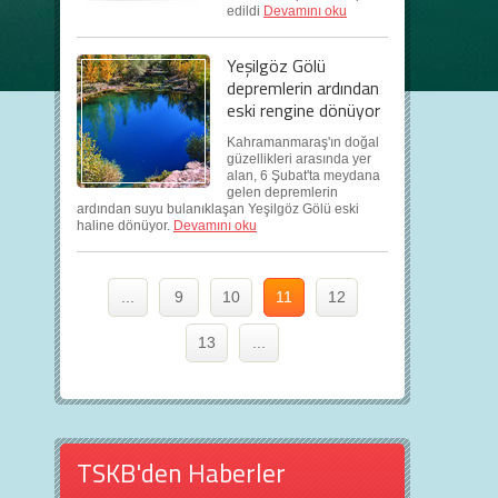
edildi
Devamını oku
Yeşilgöz Gölü
depremlerin ardından
eski rengine dönüyor
Kahramanmaraş'ın doğal
güzellikleri arasında yer
alan, 6 Şubat'ta meydana
gelen depremlerin
ardından suyu bulanıklaşan Yeşilgöz Gölü eski
haline dönüyor.
Devamını oku
...
9
10
11
12
13
...
TSKB'den Haberler