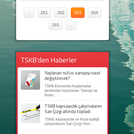
...
261
262
263
264
265
...
TSKB'den Haberler
Yaşlanan nüfus sanayiyi nasıl
değiştirecek?
TSKB Ekonomik Araştırmalar
tarafından hazırlanan “Sanayi ve
İnsan:...
TSKB kapsayıcılık çalışmalarını
Sarı Çizgi altında topladı
TSKB, kapsayıcılık ve fırsat eşitliği
çalışmalarını Sarı Çizgi Yeni...