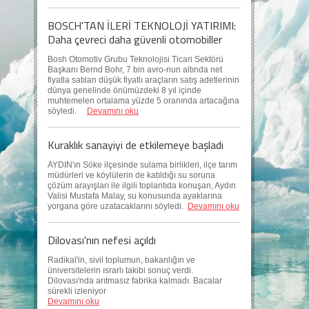
BOSCH'TAN İLERİ TEKNOLOJİ YATIRIMI:
Daha çevreci daha güvenli otomobiller
Bosh Otomotiv Grubu Teknolojisi Ticari Sektörü
Başkanı Bernd Bohr, 7 bin avro-nun altında net
fiyatla satılan düşük fiyatlı araçların satış adetlerinin
dünya genelinde önümüzdeki 8 yıl içinde
muhtemelen ortalama yüzde 5 oranında artacağına
söyledi.
Devamını oku
Kuraklık sanayiyi de etkilemeye başladı
AYDIN'ın Söke ilçesinde sulama birlikleri, ilçe tarım
müdürleri ve köylülerin de katıldığı su soruna
çözüm arayışları ile ilgili toplantıda konuşan, Aydın
Valisi Mustafa Malay, su konusunda ayaklarına
yorgana göre uzatacaklarını söyledi.
Devamını oku
Dilovası'nın nefesi açıldı
Radikal'in, sivil toplumun, bakanlığın ve
üniversitelerin ısrarlı takibi sonuç verdi.
Dilovası'nda arıtmasız fabrika kalmadı. Bacalar
sürekli izleniyor
Devamını oku