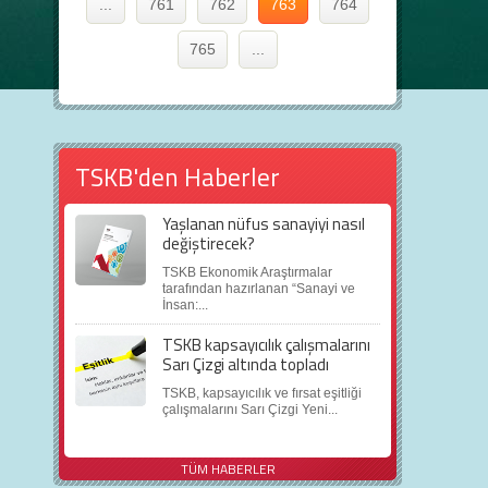
...
761
762
763
764
765
...
TSKB'den Haberler
Yaşlanan nüfus sanayiyi nasıl
değiştirecek?
TSKB Ekonomik Araştırmalar
tarafından hazırlanan “Sanayi ve
İnsan:...
TSKB kapsayıcılık çalışmalarını
Sarı Çizgi altında topladı
TSKB, kapsayıcılık ve fırsat eşitliği
çalışmalarını Sarı Çizgi Yeni...
TÜM HABERLER