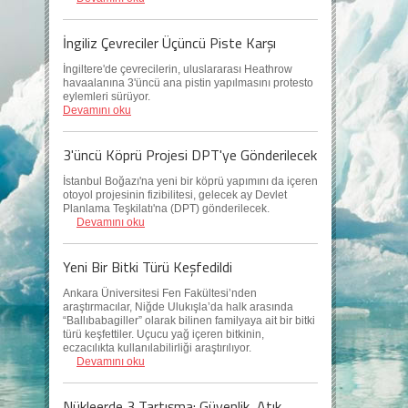
İngiliz Çevreciler Üçüncü Piste Karşı
İngiltere'de çevrecilerin, uluslararası Heathrow
havaalanına 3'üncü ana pistin yapılmasını protesto
eylemleri sürüyor.
Devamını oku
3'üncü Köprü Projesi DPT'ye Gönderilecek
İstanbul Boğazı'na yeni bir köprü yapımını da içeren
otoyol projesinin fizibilitesi, gelecek ay Devlet
Planlama Teşkilatı'na (DPT) gönderilecek.
Devamını oku
Yeni Bir Bitki Türü Keşfedildi
Ankara Üniversitesi Fen Fakültesi’nden
araştırmacılar, Niğde Ulukışla’da halk arasında
“Ballıbabagiller” olarak bilinen familyaya ait bir bitki
türü keşfettiler. Uçucu yağ içeren bitkinin,
eczacılıkta kullanılabilirliği araştırılıyor.
Devamını oku
Nükleerde 3 Tartışma: Güvenlik, Atık,