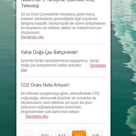
Teknoloji
22 yıl önce Çernobil'de meydana gelen kaza,
nükleer santrallerin güvenliğiyle ilgili büyük bir
tartışma başlattı. Günümüzde de süren tartışmaların
bir boyutunu da nükleer atıklar ve maliyet konusu
oluşturuyor.
Devamını oku
Vahşi Doğa Çay Bahçesinde!
İzmir'de körfez temizlenmeye başlayınca, 'vahşi'
doğa çay bahçelerine kadar sokuldu.
Devamını
oku
CO2 Oranı Hızla Artıyor!
Bir bilimsel araştırmaya göre, atmosferdeki CO2
yoğunluğu, ekonomik büyüme ve ormanlar ile
okyanusların sera etkisine yol açan bu gazı
yeterince soğutamamaları nedeniyle,
öngörülenden çok daha hızlı artıyor.
Devamını oku
...
642
643
644
645