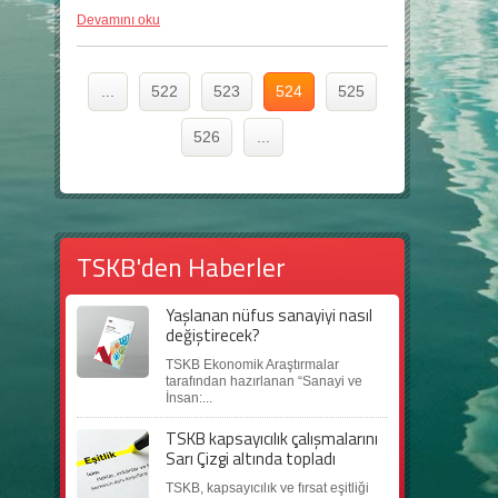
Devamını oku
...
522
523
524
525
526
...
TSKB'den Haberler
Yaşlanan nüfus sanayiyi nasıl
değiştirecek?
TSKB Ekonomik Araştırmalar
tarafından hazırlanan “Sanayi ve
İnsan:...
TSKB kapsayıcılık çalışmalarını
Sarı Çizgi altında topladı
TSKB, kapsayıcılık ve fırsat eşitliği