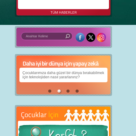
TÜM HABERLER
Daha iyi bir dünya için yapay zekâ
Çocuklarımıza daha güzel bir dünya bırakabilmek
için teknolojiden nasıl yararlanırız?
Çocuklar
İçin