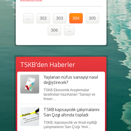
...
302
303
304
305
306
...
TSKB'den Haberler
Yaşlanan nüfus sanayiyi nasıl
değiştirecek?
TSKB Ekonomik Araştırmalar
tarafından hazırlanan “Sanayi ve
İnsan:...
TSKB kapsayıcılık çalışmalarını
Sarı Çizgi altında topladı
TSKB, kapsayıcılık ve fırsat eşitliği
çalışmalarını Sarı Çizgi Yeni...