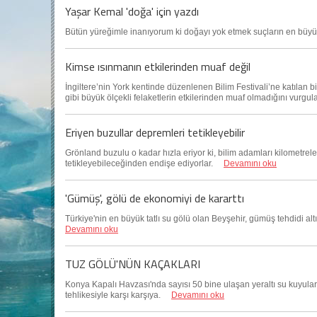
Yaşar Kemal 'doğa' için yazdı
Bütün yüreğimle inanıyorum ki doğayı yok etmek suçların en b
Kimse ısınmanın etkilerinden muaf değil
İngiltere’nin York kentinde düzenlenen Bilim Festivali’ne katılan 
gibi büyük ölçekli felaketlerin etkilerinden muaf olmadığını vurg
Eriyen buzullar depremleri tetikleyebilir
Grönland buzulu o kadar hızla eriyor ki, bilim adamları kilometr
tetikleyebileceğinden endişe ediyorlar.
Devamını oku
'Gümüş', gölü de ekonomiyi de kararttı
Türkiye'nin en büyük tatlı su gölü olan Beyşehir, gümüş tehdidi 
Devamını oku
TUZ GÖLÜ'NÜN KAÇAKLARI
Konya Kapalı Havzası'nda sayısı 50 bine ulaşan yeraltı su kuyula
tehlikesiyle karşı karşıya.
Devamını oku