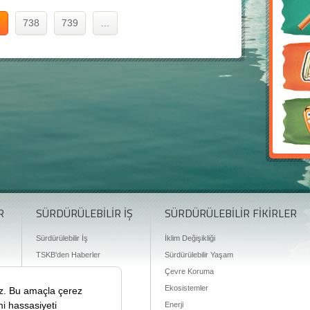
7
738
739
...
R
SÜRDÜRÜLEBİLİR İŞ
SÜRDÜRÜLEBİLİR FİKİRLER
Sürdürülebilir İş
İklim Değişikliği
TSKB'den Haberler
Sürdürülebilir Yaşam
Finansman Olanakları
Çevre Koruma
Ekosistemler
Enerji