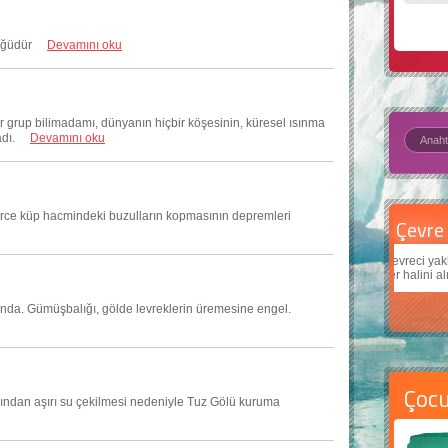
üyüğüdür
Devamını oku
bir grup bilimadamı, dünyanın hiçbir köşesinin, küresel ısınma
uladı.
Devamını oku
elerce küp hacmindeki buzulların kopmasının depremleri
Çevre için 5 basit öneri
Daha
Çevreci yaklaşımlar
sayesinde dünyanın daha iyi bir
Çocuk
yer halini alması mümkün.
teknol
altında. Gümüşbalığı, gölde levreklerin üremesine engel.
Çoc
rından aşırı su çekilmesi nedeniyle Tuz Gölü kuruma