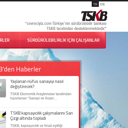
TR
EN
İRLER
SÜRDÜRÜLEBİLİRLİK İÇİN ÇALIŞANLAR
B'den Haberler
Yaşlanan nüfus sanayiyi nasıl
değiştirecek?
TSKB Ekonomik Araştırmalar tarafından
hazırlanan “Sanayi ve İnsan:...
TSKB kapsayıcılık çalışmalarını Sarı
Çizgi altında topladı
TSKB, kapsayıcılık ve fırsat eşitliği