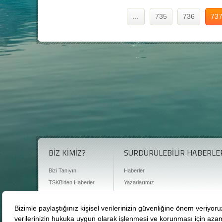
...
735
736
73
BİZ KİMİZ?
SÜRDÜRÜLEBİLİR HABERLE
Bizi Tanıyın
Haberler
TSKB'den Haberler
Yazarlarımız
Sıkça Sorulan Sorular
Röportajlar
Basın Odası
Sürdürülebilirlik Kütüphanesi
Bize Ulaşın
Karbon Sayacı