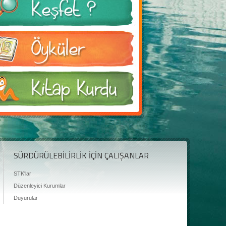
SÜRDÜRÜLEBİLİRLİK İÇİN ÇALIŞANLAR
STK'lar
Düzenleyici Kurumlar
Duyurular