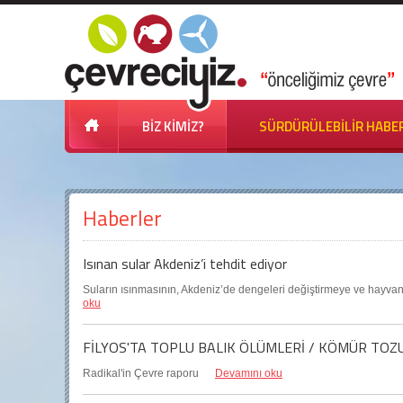
BİZ KİMİZ?
SÜRDÜRÜLEBİLİR HABE
Haberler
Isınan sular Akdeniz’i tehdit ediyor
Suların ısınmasının, Akdeniz’de dengeleri değiştirmeye ve hayvan il
oku
FİLYOS'TA TOPLU BALIK ÖLÜMLERİ / KÖMÜR TOZ
Radikal'in Çevre raporu
Devamını oku