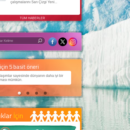
çalışmalarını Sarı Çizgi Yeni...
TÜM HABERLER
 iyi bir dünya için yapay zekâ
larımıza daha güzel bir dünya bırakabilmek için
ojiden nasıl yararlanırız?
uklar
İçin