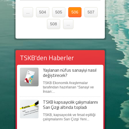
...
504
505
506
507
508
...
TSKB'den Haberler
Yaşlanan nüfus sanayiyi nasıl
değiştirecek?
TSKB Ekonomik Araştırmalar
tarafından hazırlanan “Sanayi ve
İnsan:...
TSKB kapsayıcılık çalışmalarını
Sarı Çizgi altında topladı
TSKB, kapsayıcılık ve fırsat eşitliği
çalışmalarını Sarı Çizgi Yeni...