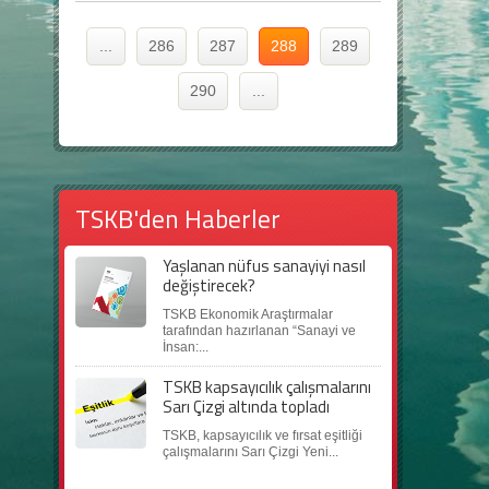
...
286
287
288
289
290
...
TSKB'den Haberler
Yaşlanan nüfus sanayiyi nasıl
değiştirecek?
TSKB Ekonomik Araştırmalar
tarafından hazırlanan “Sanayi ve
İnsan:...
TSKB kapsayıcılık çalışmalarını
Sarı Çizgi altında topladı
TSKB, kapsayıcılık ve fırsat eşitliği
çalışmalarını Sarı Çizgi Yeni...