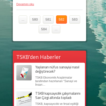
Devamını oku
...
580
581
582
583
584
...
TSKB'den Haberler
Yaşlanan nüfus sanayiyi nasıl
değiştirecek?
TSKB Ekonomik Araştırmalar
tarafından hazırlanan “Sanayi ve
İnsan:...
TSKB kapsayıcılık çalışmalarını
Sarı Çizgi altında topladı
TSKB, kapsayıcılık ve fırsat eşitliği