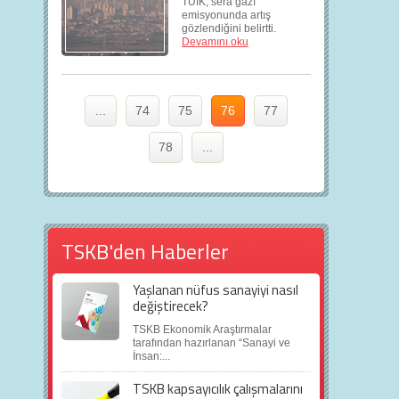
TÜİK, sera gazı
emisyonunda artış
gözlendiğini belirtti.
Devamını oku
...
74
75
76
77
78
...
TSKB'den Haberler
Yaşlanan nüfus sanayiyi nasıl
değiştirecek?
TSKB Ekonomik Araştırmalar
tarafından hazırlanan “Sanayi ve
İnsan:...
TSKB kapsayıcılık çalışmalarını