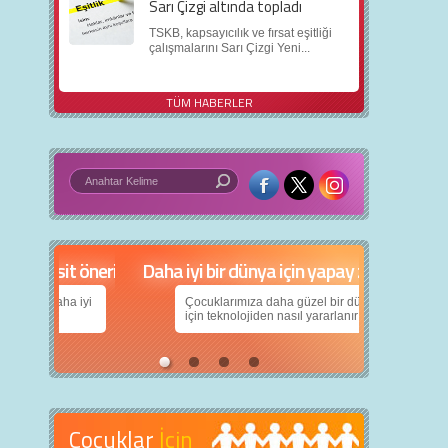
Sarı Çizgi altında topladı
TSKB, kapsayıcılık ve fırsat eşitliği
çalışmalarını Sarı Çizgi Yeni...
TÜM HABERLER
in 5 basit öneri
Daha iyi bir dünya için yapay zekâ
nın daha iyi
Çocuklarımıza daha güzel bir dünya bırakabilmek
için teknolojiden nasıl yararlanırız?
Çocuklar
İçin