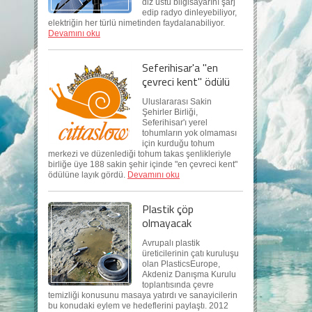
diz üstü bilgisayarını şarj
edip radyo dinleyebiliyor,
elektriğin her türlü nimetinden faydalanabiliyor.
Devamını oku
Seferihisar'a "en
çevreci kent" ödülü
Uluslararası Sakin
Şehirler Birliği,
Seferihisar'ı yerel
tohumların yok olmaması
için kurduğu tohum
merkezi ve düzenlediği tohum takas şenlikleriyle
birliğe üye 188 sakin şehir içinde "en çevreci kent"
ödülüne layık gördü.
Devamını oku
Plastik çöp
olmayacak
Avrupalı plastik
üreticilerinin çatı kuruluşu
olan PlasticsEurope,
Akdeniz Danışma Kurulu
toplantısında çevre
temizliği konusunu masaya yatırdı ve sanayicilerin
bu konudaki eylem ve hedeflerini paylaştı. 2012