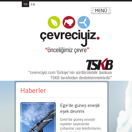
TR
EN
Haberler
Ege'de güneş enerjili
eşek devrimi
İzmir'de güneş enerjili
eşekler sayesinde
çobanlar cep telefonlarını,