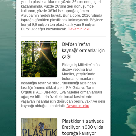
yılında plastik atıklarının yüzde 36’sını enerji geri
kazanımında, yüzde 26’sını geri dönüşümde
kullanan, yüzde 38’ini ise toprağa gömen
Avrupa’nın hedefi büyük. Buna göre, 2020 yılında
toprağa gömülen plastik atık kalmayacak. Böylece
her yıl 9,6 milyon ton plastik atık yani 9 milyar
Euro’luk değer kazanılacak.
Devamını oku
BM'den 'refah
kaynağı' ormanlar için
çağrı
Birleşmiş Milletler'in üst
düzey yetkilisi Eva
Mueller, yeryüzünde
bulunan ormanların
insanlığın refah ve sürdürülebilirliği açısından
taşıdığı öneme dikkat çekti. BM Gıda ve Tarım
Örgütü (FAO) Direktörü Eva Mueller ormanlardaki
ağaç ve bitkilerin özellikle kırsal kesimlerde
yaşayan insanlar için doğrudan besin, yakıt ve gelir
kaynağı olduğunu hatırlattı.
Devamını oku
Plastikler 1 saniyede
üretiliyor, 1000 yılda
toprağa karışıyor