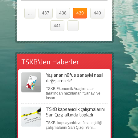
...
437
438
439
440
441
...
TSKB'den Haberler
Yaşlanan nüfus sanayiyi nasıl
değiştirecek?
TSKB Ekonomik Araştırmalar
tarafından hazırlanan “Sanayi ve
İnsan:...
TSKB kapsayıcılık çalışmalarını
Sarı Çizgi altında topladı
TSKB, kapsayıcılık ve fırsat eşitliği
çalışmalarını Sarı Çizgi Yeni...