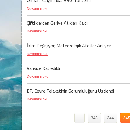
Orman Yangınında 'BBG' Yöntemi
Devamını oku
Çiftliklerden Geriye Atıkları Kaldı
Devamını oku
İklim Değişiyor, Meteorolojik Afetler Artıyor
Devamını oku
Vahşice Katledildi
Devamını oku
BP, Çevre Felaketinin Sorumluluğunu Üstlendi
Devamını oku
...
343
344
34