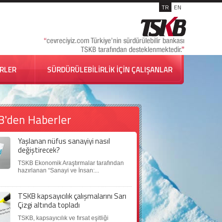
TR
EN
İRLER
SÜRDÜRÜLEBİLİRLİK İÇİN ÇALIŞANLAR
B'den Haberler
Yaşlanan nüfus sanayiyi nasıl
değiştirecek?
TSKB Ekonomik Araştırmalar tarafından
hazırlanan “Sanayi ve İnsan:...
TSKB kapsayıcılık çalışmalarını Sarı
Çizgi altında topladı
TSKB, kapsayıcılık ve fırsat eşitliği