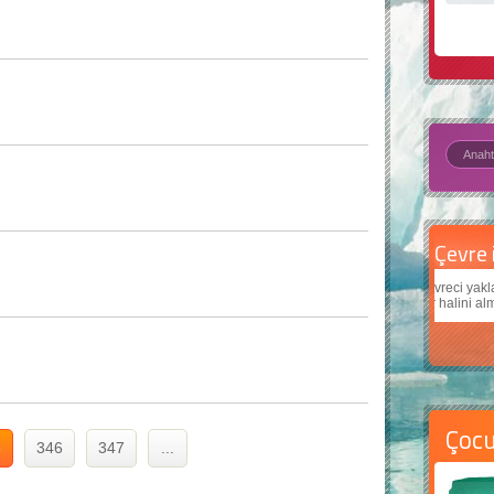
Çevre için 5 basit öneri
Daha
Çevreci yaklaşımlar
sayesinde dünyanın daha iyi bir
Çocukl
yer halini alması mümkün.
teknol
Çoc
5
346
347
...