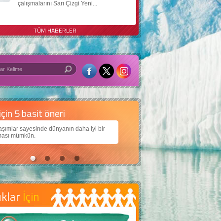
çalışmalarını Sarı Çizgi Yeni...
TÜM HABERLER
 iyi bir dünya için yapay zekâ
arımıza daha güzel bir dünya bırakabilmek için
ojiden nasıl yararlanırız?
uklar
İçin