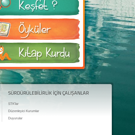
SÜRDÜRÜLEBİLİRLİK İÇİN ÇALIŞANLAR
STK'lar
Düzenleyici Kurumlar
Duyurular