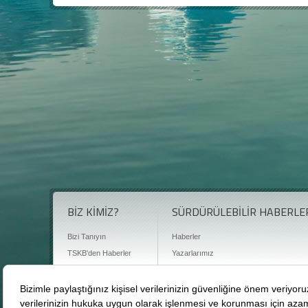
BİZ KİMİZ?
SÜRDÜRÜLEBİLİR HABERLE
Bizi Tanıyın
Haberler
TSKB'den Haberler
Yazarlarımız
Sıkça Sorulan Sorular
Röportajlar
Basın Odası
Sürdürülebilirlik Kütüphanesi
Bize Ulaşın
Karbon Sayacı