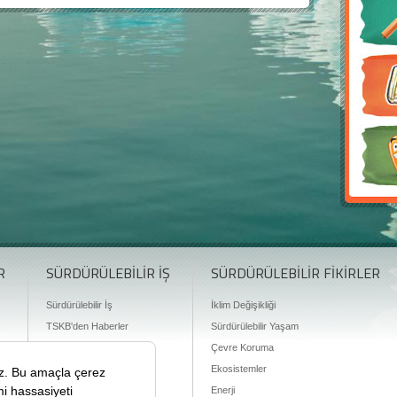
R
SÜRDÜRÜLEBİLİR İŞ
SÜRDÜRÜLEBİLİR FİKİRLER
Sürdürülebilir İş
İklim Değişikliği
TSKB'den Haberler
Sürdürülebilir Yaşam
Finansman Olanakları
Çevre Koruma
Ekosistemler
Enerji