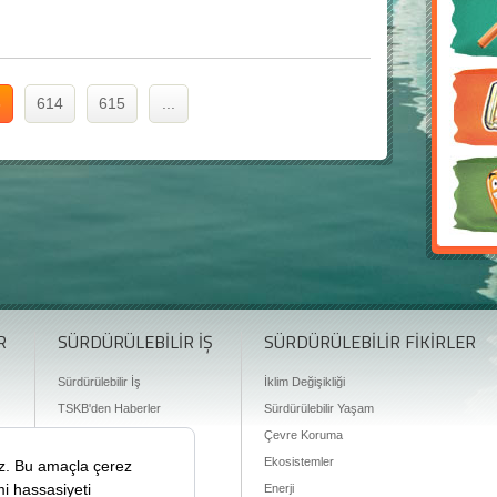
3
614
615
...
R
SÜRDÜRÜLEBİLİR İŞ
SÜRDÜRÜLEBİLİR FİKİRLER
Sürdürülebilir İş
İklim Değişikliği
TSKB'den Haberler
Sürdürülebilir Yaşam
Finansman Olanakları
Çevre Koruma
Ekosistemler
Enerji