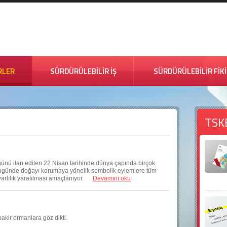
RLER
SÜRDÜRÜLEBİLİR İŞ
SÜRDÜRÜLEBİLİR FİK
TSK
ünü ilan edilen 22 Nisan tarihinde dünya çapında birçok
r. Bugünde doğayı korumaya yönelik sembolik eylemlere tüm
uyarlılık yaratılması amaçlanıyor.
Devamını oku
bakir ormanlara göz dikti.