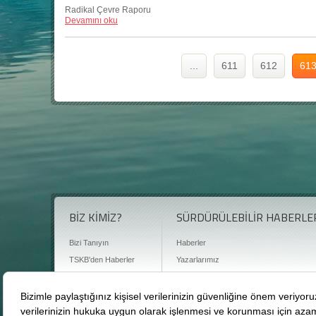
Radikal Çevre Raporu
Devamını oku
...
611
612
61
BİZ KİMİZ?
SÜRDÜRÜLEBİLİR HABERLE
Bizi Tanıyın
Haberler
TSKB'den Haberler
Yazarlarımız
Sıkça Sorulan Sorular
Röportajlar
Basın Odası
Sürdürülebilirlik Kütüphanesi
Bize Ulaşın
Karbon Sayacı