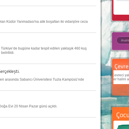
lan Küdür Yarımadası'na atık boşaltan iki vidanjöre ceza
 Türkiye’de bugüne kadar tespit edilen yaklaşık 460 kuş
elirtildi.
Çevre için 5 basit öneri
Daha
erçekleşti.
Çevreci yaklaşımlar
sayesinde dünyanın daha iyi bir
Çocuk
yer halini alması mümkün.
teknol
hleri arasında Sabancı Üniversitesi Tuzla Kampüsü’nde
 Doğa Evi 20 Nisan Pazar günü açıldı.
Çoc