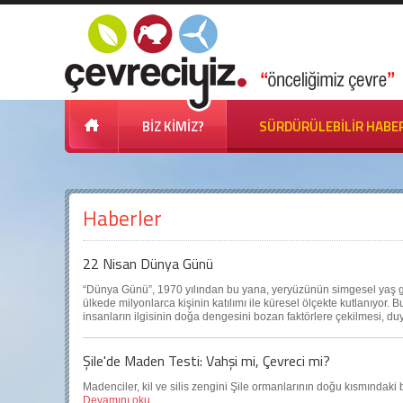
BİZ KİMİZ?
SÜRDÜRÜLEBİLİR HABE
Haberler
22 Nisan Dünya Günü
“Dünya Günü”, 1970 yılından bu yana, yeryüzünün simgesel yaş g
ülkede milyonlarca kişinin katılımı ile küresel ölçekte kutlanıyo
insanların ilgisinin doğa dengesini bozan faktörlere çekilmesi, d
Şile'de Maden Testi: Vahşi mi, Çevreci mi?
Madenciler, kil ve silis zengini Şile ormanlarının doğu kısmındaki 
Devamını oku