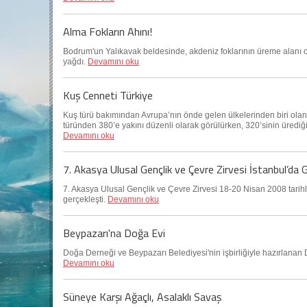
Alma Fokların Ahını!
Bodrum'un Yalıkavak beldesinde, akdeniz foklarının üreme alanı o
yağdı.
Devamını oku
Kuş Cenneti Türkiye
Kuş türü bakımından Avrupa’nın önde gelen ülkelerinden biri olan
türünden 380’e yakını düzenli olarak görülürken, 320’sinin ürediği b
Devamını oku
7. Akasya Ulusal Gençlik ve Çevre Zirvesi İstanbul’da G
7. Akasya Ulusal Gençlik ve Çevre Zirvesi 18-20 Nisan 2008 tari
gerçekleşti.
Devamını oku
Beypazarı'na Doğa Evi
Doğa Derneği ve Beypazarı Belediyesi'nin işbirliğiyle hazırlanan
Devamını oku
Süneye Karşı Ağaçlı, Asalaklı Savaş