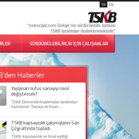
TR
EN
İRLER
SÜRDÜRÜLEBİLİRLİK İÇİN ÇALIŞANLAR
B'den Haberler
Yaşlanan nüfus sanayiyi nasıl
değiştirecek?
TSKB Ekonomik Araştırmalar tarafından
hazırlanan “Sanayi ve İnsan:...
TSKB kapsayıcılık çalışmalarını Sarı
Çizgi altında topladı
TSKB, kapsayıcılık ve fırsat eşitliği