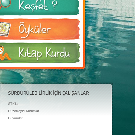
SÜRDÜRÜLEBİLİRLİK İÇİN ÇALIŞANLAR
STK'lar
Düzenleyici Kurumlar
Duyurular