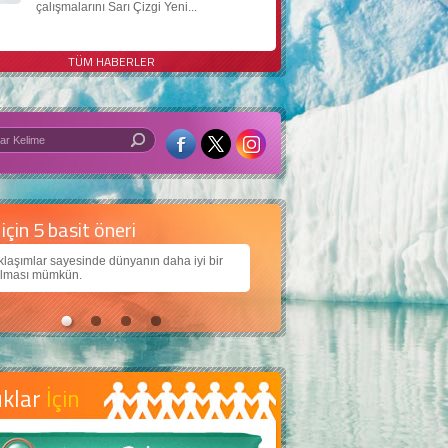
çalışmalarını Sarı Çizgi Yeni...
TÜM HABERLER
 iyi bir dünya için yapay zekâ
larımıza daha güzel bir dünya bırakabilmek için
ojiden nasıl yararlanırız?
uklar
İçin