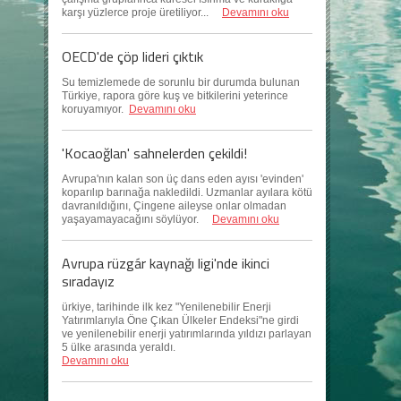
karşı yüzlerce proje üretiliyor...
Devamını oku
OECD'de çöp lideri çıktık
Su temizlemede de sorunlu bir durumda bulunan
Türkiye, rapora göre kuş ve bitkilerini yeterince
koruyamıyor.
Devamını oku
'Kocaoğlan' sahnelerden çekildi!
Avrupa'nın kalan son üç dans eden ayısı 'evinden'
koparılıp barınağa nakledildi. Uzmanlar ayılara kötü
davranıldığını, Çingene aileyse onlar olmadan
yaşayamayacağını söylüyor.
Devamını oku
Avrupa rüzgár kaynağı ligi'nde ikinci
sıradayız
ürkiye, tarihinde ilk kez "Yenilenebilir Enerji
Yatırımlarıyla Öne Çıkan Ülkeler Endeksi"ne girdi
ve yenilenebilir enerji yatırımlarında yıldızı parlayan
5 ülke arasında yeraldı.
Devamını oku