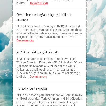
bildirdi.
Devamını oku
Deniz kaplumbağaları için gönüllüler
aranıyor
Ekolojik Araştırmalar Derneği (EKAD) Haziran-Eylül
2007 döneminde yürütülecek Deniz Kaplumbağası
Yuvalama Alanlarında Araştırma, İzleme ve Koruma
çalışmalarında görev alacak gönüllüler arıyor.
Devamını oku
2040'ta Türkiye çöl olacak
Yuvacık Barajı'nın işletmecisi Thames Water'ın
Türkiye Direktörü Evren Köprülü, 17 Haziran Dünya
Çölleşme ile Mücadele Günü nedeniyle yaptığı
açıklamada etkili tedbirler alınmaması halinde
Türkiye'nin büyük bölümünün 2040'ta çöl olacağını
bildirdi.
Devamını oku
Kuraklık ve teknoloji
ABD eski başkan yardımcılarından Al Gore, kuraklık
tehlikesi açısından Türkiye'nin en riskli iki bölgeden
birinde olduğunu teyit etti. Al Gore'u destekleyen
çalışma gruplarınca küresel ısınma ve kuraklığa