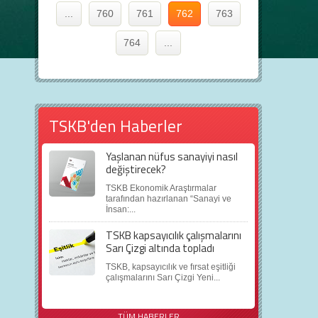
...
760
761
762
763
764
...
TSKB'den Haberler
Yaşlanan nüfus sanayiyi nasıl
değiştirecek?
TSKB Ekonomik Araştırmalar
tarafından hazırlanan “Sanayi ve
İnsan:...
TSKB kapsayıcılık çalışmalarını
Sarı Çizgi altında topladı
TSKB, kapsayıcılık ve fırsat eşitliği
çalışmalarını Sarı Çizgi Yeni...
TÜM HABERLER