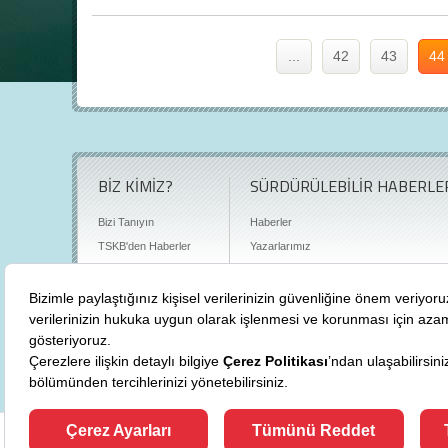
...
42
43
44
BİZ KİMİZ?
SÜRDÜRÜLEBİLİR HABERLE
Bizi Tanıyın
Haberler
TSKB'den Haberler
Yazarlarımız
Sıkça Sorulan Sorular
Röportajlar
Basın Odası
Sürdürülebilirlik Kütüphanesi
Bize Ulaşın
Karbon Sayacı
Politikalarımız
"
cevre