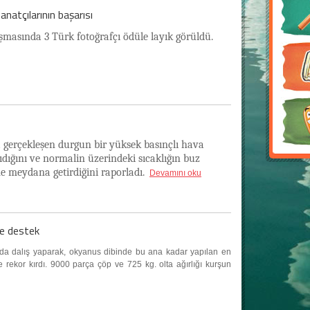
natçılarının başarısı
şmasında 3 Türk fotoğrafçı ödüle layık görüldü.
a gerçekleşen durgun bir yüksek basınçlı hava
ıdığını ve normalin üzerindeki sıcaklığın buz
me meydana getirdiğini raporladı.
Devamını oku
ne destek
nda dalış yaparak, okyanus dibinde bu ana kadar yapılan en
e rekor kırdı. 9000 parça çöp ve 725 kg. olta ağırlığı kurşun