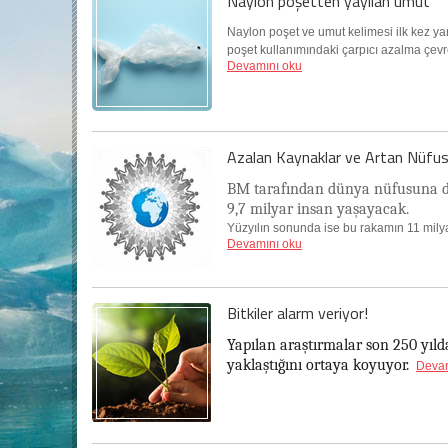
Naylon poşetten yayılan umut
Naylon poşet ve umut kelimesi ilk kez yan
poşet kullanımındaki çarpıcı azalma çevre
Devamını oku
Azalan Kaynaklar ve Artan Nüfu
BM tarafından dünya nüfusuna da
9,7 milyar insan ya
ş
ayacak.
Yüzyılın sonunda ise bu rakamın 11 milya
Devamını oku
Bitkiler alarm veriyor!
Yapılan araştırmalar son 250 yıld
yaklaştığını ortaya koyuyor.
Devam