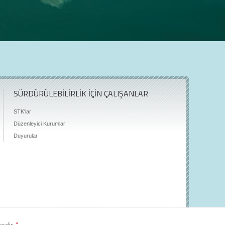
SÜRDÜRÜLEBİLİRLİK İÇİN ÇALIŞANLAR
STK'lar
Düzenleyici Kurumlar
Duyurular
tedir.
"