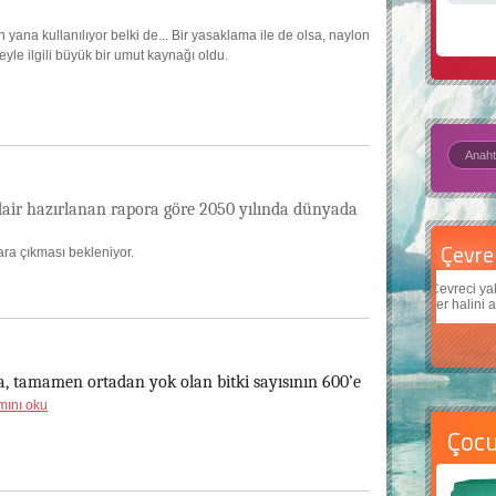
 yana kullanılıyor belki de... Bir yasaklama ile de olsa, naylon
yle ilgili büyük bir umut kaynağı oldu.
s
ir hazırlanan rapora göre 2050 yılında dünyada
Çevre için 5 basit öneri
Daha
ra çıkması bekleniyor.
Çevreci yaklaşımlar
sayesinde dünyanın daha iyi bir
Çocukl
yer halini alması mümkün.
teknolo
a, tamamen ortadan yok olan bitki sayısının 600’e
ını oku
Çoc