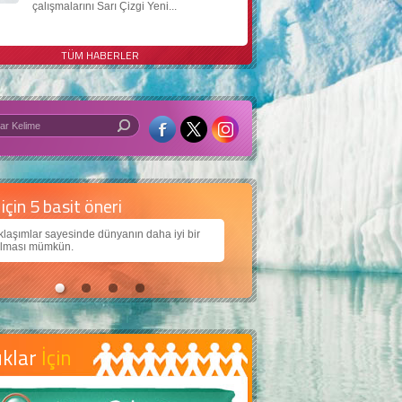
çalışmalarını Sarı Çizgi Yeni...
TÜM HABERLER
 iyi bir dünya için yapay zekâ
arımıza daha güzel bir dünya bırakabilmek için
jiden nasıl yararlanırız?
uklar
İçin