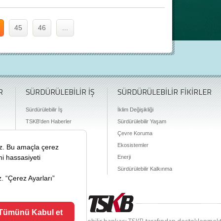
45
46
...
R
SÜRDÜRÜLEBİLİR İŞ
SÜRDÜRÜLEBİLİR FİKİRLER
Sürdürülebilir İş
İklim Değişikliği
TSKB'den Haberler
Sürdürülebilir Yaşam
Finansman Olanakları
Çevre Koruma
Ekosistemler
Enerji
Sürdürülebilir Kalkınma
ciyiz.com Türkiye’nin sürdürülebilir bankası TSKB tarafından desteklenmek