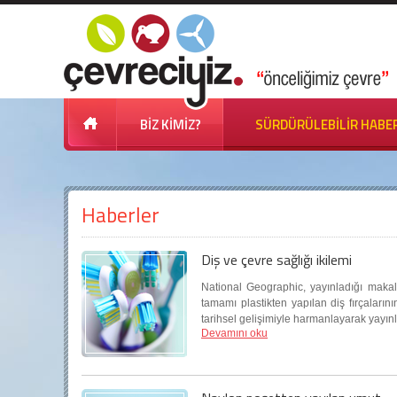
BİZ KİMİZ?
SÜRDÜRÜLEBİLİR HABE
Haberler
Diş ve çevre sağlığı ikilemi
National Geographic, yayınladığı makal
tamamı plastikten yapılan diş fırçalarını
tarihsel gelişimiyle harmanlayarak yayın
Devamını oku