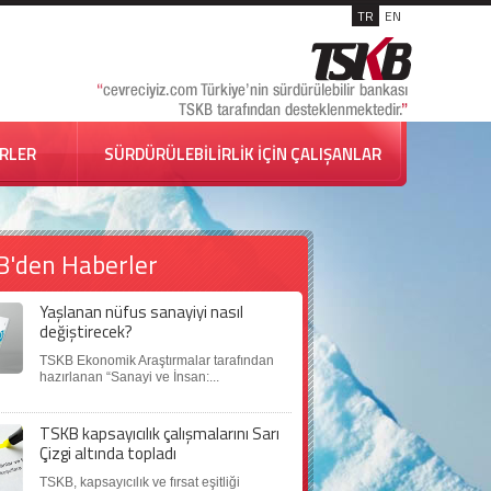
TR
EN
İRLER
SÜRDÜRÜLEBİLİRLİK İÇİN ÇALIŞANLAR
B'den Haberler
Yaşlanan nüfus sanayiyi nasıl
değiştirecek?
TSKB Ekonomik Araştırmalar tarafından
hazırlanan “Sanayi ve İnsan:...
TSKB kapsayıcılık çalışmalarını Sarı
Çizgi altında topladı
TSKB, kapsayıcılık ve fırsat eşitliği