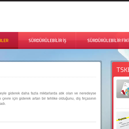
RLER
SÜRDÜRÜLEBİLİR İŞ
SÜRDÜRÜLEBİLİR FİK
TSK
eyle giderek daha fazla miktarlarda atık olan ve neredeyse
n çevre için giderek artan bir tehlike olduğunu, diş fırçasının
ladı.