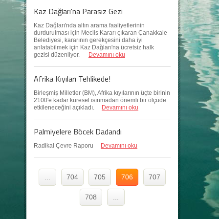
Kaz Dağları'na Parasız Gezi
Kaz Dağları'nda altın arama faaliyetlerinin
durdurulması için Meclis Kararı çıkaran Çanakkale
Belediyesi, kararının gerekçesini daha iyi
anlatabilmek için Kaz Dağları'na ücretsiz halk
gezisi düzenliyor.
Devamını oku
Afrika Kıyıları Tehlikede!
Birleşmiş Milletler (BM), Afrika kıyılarının üçte birinin
2100'e kadar küresel ısınmadan önemli bir ölçüde
etkileneceğini açıkladı.
Devamını oku
Palmiyelere Böcek Dadandı
Radikal Çevre Raporu
Devamını oku
...
704
705
706
707
708
...