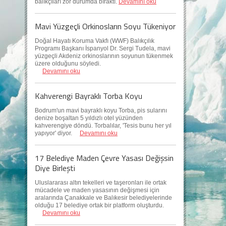
balıkçıları zor durumda bıraktı.
Devamını oku
Mavi Yüzgeçli Orkinosların Soyu Tükeniyor
Doğal Hayatı Koruma Vakfı (WWF) Balıkçılık
Programı Başkanı İspanyol Dr. Sergi Tudela, mavi
yüzgeçli Akdeniz orkinoslarının soyunun tükenmek
üzere olduğunu söyledi.
Devamını oku
Kahverengi Bayraklı Torba Koyu
Bodrum'un mavi bayraklı koyu Torba, pis sularını
denize boşaltan 5 yıldızlı otel yüzünden
kahverengiye döndü. Torbalılar, 'Tesis bunu her yıl
yapıyor' diyor.
Devamını oku
17 Belediye Maden Çevre Yasası Değişsin
Diye Birleşti
Uluslararası altın tekelleri ve taşeronları ile ortak
mücadele ve maden yasasının değişmesi için
aralarında Çanakkale ve Balıkesir belediyelerinde
olduğu 17 belediye ortak bir platform oluşturdu.
Devamını oku