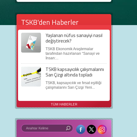
TSKB'den Haberler
Yaşlanan nüfus sanayiyi nasıl
değiştirecek?
TSKB Ekonomik Araştırmalar
tarafından hazırlanan “Sanayi ve
İnsan:...
TSKB kapsayıcılık çalışmalarını
Sarı Çizgi altında topladı
TSKB, kapsayıcılık ve fırsat eşitliği
çalışmalarını Sarı Çizgi Yeni...
TÜM HABERLER