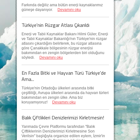
Farkında değiliz ama bütün enerji kaynaklarımız
güneşe dayanıyor.
Devamını oku
Türkiye'nin Rüzgar Atlası Çıkarıldı
Enerji ve Tabii Kaynaklar Bakanı Hilmi Güler, Enerji
ve Tabii Kaynaklar Bakanlığı'nın Türkiye'nin rüzgar
atlasını çıkardığını belirterek, bu rüzgar atlasına
göre Çanakkale bölgesinin rüzgar enerjisi
bakımından en zengin bölgelerden biri olduğunu
söyledi.
Devamını oku
En Fazla Bitki ve Hayvan Türü Türkiye'de
Ama...
Türkiye'nin Ortadoğu ülkeleri arasında bitki
çeşitliliği, Avrupa ülkeleri arasında da hayvan türleri
bakımından en zengin ülke. Ama biz
koruyamıyoruz!
Devamını oku
Balık Çiftlikleri Denizlerimizi Kirletmesin!
Yarımada Çevre Platformu tarafından ''Balık
Çiftliklerinin Denizlerimizi Kirletmesine Son
Verilsin'' başlığıyla organize edilen eylem, İzmir'in