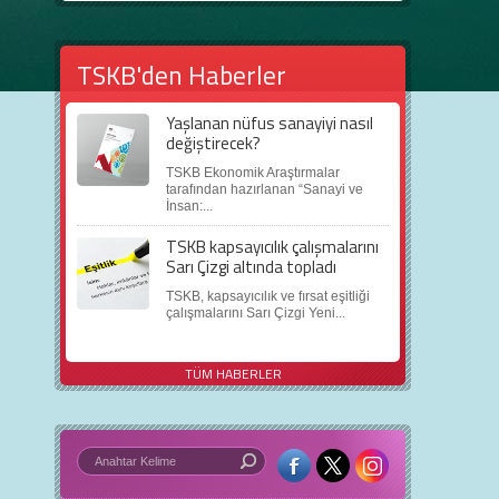
TSKB'den Haberler
Yaşlanan nüfus sanayiyi nasıl
değiştirecek?
TSKB Ekonomik Araştırmalar
tarafından hazırlanan “Sanayi ve
İnsan:...
TSKB kapsayıcılık çalışmalarını
Sarı Çizgi altında topladı
TSKB, kapsayıcılık ve fırsat eşitliği
çalışmalarını Sarı Çizgi Yeni...
TÜM HABERLER