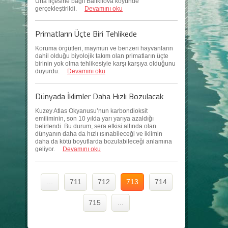
Urla ilçesine bağlı Balıklıova köyünde
gerçekleştirildi.
Devamını oku
Primatların Üçte Biri Tehlikede
Koruma örgütleri, maymun ve benzeri hayvanların
dahil olduğu biyolojik takım olan primatların üçte
birinin yok olma tehlikesiyle karşı karşıya olduğunu
duyurdu.
Devamını oku
Dünyada İklimler Daha Hızlı Bozulacak
Kuzey Atlas Okyanusu’nun karbondioksit
emiliminin, son 10 yılda yarı yarıya azaldığı
belirlendi. Bu durum, sera etkisi altında olan
dünyanın daha da hızlı ısınabileceği ve iklimin
daha da kötü boyutlarda bozulabileceği anlamına
geliyor.
Devamını oku
...
711
712
713
714
715
...