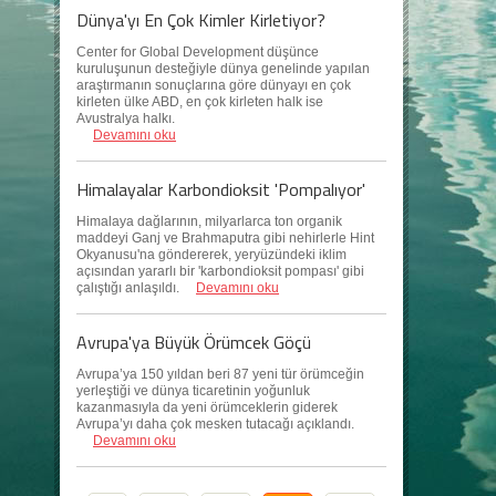
Dünya'yı En Çok Kimler Kirletiyor?
Center for Global Development düşünce
kuruluşunun desteğiyle dünya genelinde yapılan
araştırmanın sonuçlarına göre dünyayı en çok
kirleten ülke ABD, en çok kirleten halk ise
Avustralya halkı.
Devamını oku
Himalayalar Karbondioksit 'Pompalıyor'
Himalaya dağlarının, milyarlarca ton organik
maddeyi Ganj ve Brahmaputra gibi nehirlerle Hint
Okyanusu'na göndererek, yeryüzündeki iklim
açısından yararlı bir 'karbondioksit pompası' gibi
çalıştığı anlaşıldı.
Devamını oku
Avrupa'ya Büyük Örümcek Göçü
Avrupa’ya 150 yıldan beri 87 yeni tür örümceğin
yerleştiği ve dünya ticaretinin yoğunluk
kazanmasıyla da yeni örümceklerin giderek
Avrupa’yı daha çok mesken tutacağı açıklandı.
Devamını oku