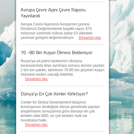
Avrupa Çevre Ajanı Çevre Raporu
Yayınlandı
Avrupa Cevre Ajansının Avrupa'nın çevresi,
Dördüncü Değerlendirme başlıklı rapor, 870
milyonun üzerinde nüfusa sahip 53 ülkedeki
çevresel gelişimi değerlendiriyor.
Devamını oku
70 -80 Bin Kuşun Ölmesi Bekleniyor
Rusya'ya ait petrol tankerinin Ukrayna
karasularında ikiye ayrılması sonucu denize yayılan
2 bin ton yakıtın, tahminen 70-80 bin göçmen kuşun
ölümüne neden olacağı bildirildi.
Devamını oku
Dünya'yı En Çok Kimler Kirletiyor?
Center for Global Development düşünce
kuruluşunun desteğiyle dünya genelinde yapılan
araştırmanın sonuçlarına göre dünyayı en çok
kirleten ülke ABD, en çok kirleten halk ise
Avustralya halkı.
Devamını oku