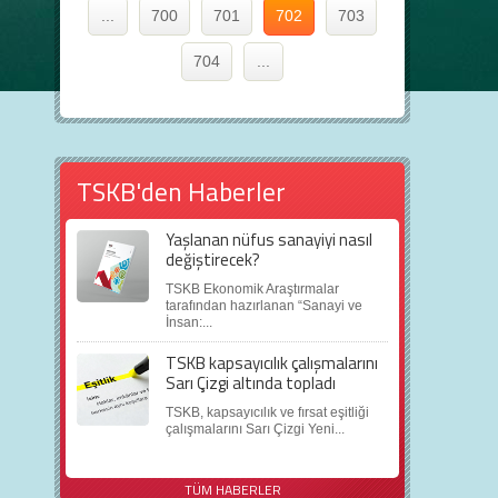
...
700
701
702
703
704
...
TSKB'den Haberler
Yaşlanan nüfus sanayiyi nasıl
değiştirecek?
TSKB Ekonomik Araştırmalar
tarafından hazırlanan “Sanayi ve
İnsan:...
TSKB kapsayıcılık çalışmalarını
Sarı Çizgi altında topladı
TSKB, kapsayıcılık ve fırsat eşitliği
çalışmalarını Sarı Çizgi Yeni...
TÜM HABERLER