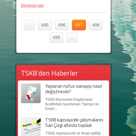
Devamını oku
...
495
496
497
498
499
...
TSKB'den Haberler
Yaşlanan nüfus sanayiyi nasıl
değiştirecek?
TSKB Ekonomik Araştırmalar
tarafından hazırlanan “Sanayi ve
İnsan:...
TSKB kapsayıcılık çalışmalarını
Sarı Çizgi altında topladı
TSKB, kapsayıcılık ve fırsat eşitliği