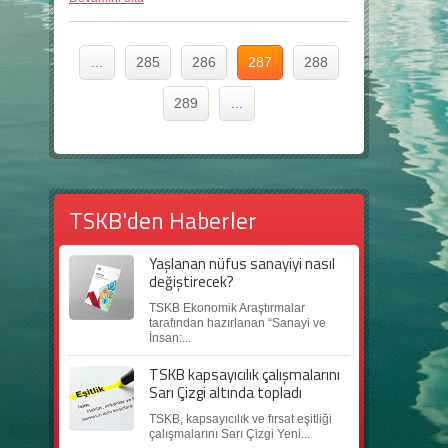
...
285
286
287
288
289
...
TSKB'den Haberler
Yaşlanan nüfus sanayiyi nasıl
değiştirecek?
TSKB Ekonomik Araştırmalar
tarafından hazırlanan “Sanayi ve
İnsan:...
TSKB kapsayıcılık çalışmalarını
Sarı Çizgi altında topladı
TSKB, kapsayıcılık ve fırsat eşitliği
çalışmalarını Sarı Çizgi Yeni...