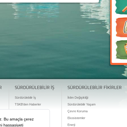
R
SÜRDÜRÜLEBİLİR İŞ
SÜRDÜRÜLEBİLİR FİKİRLER
Sürdürülebilir İş
İklim Değişikliği
TSKB'den Haberler
Sürdürülebilir Yaşam
Finansman Olanakları
Çevre Koruma
Ekosistemler
Enerji