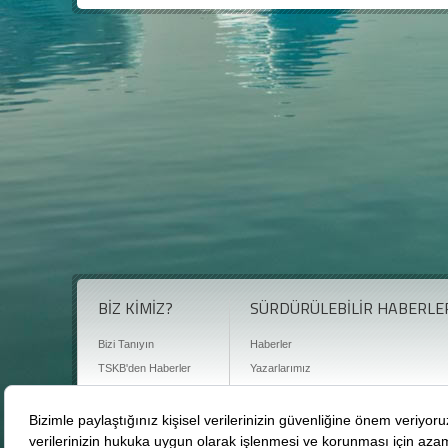
BİZ KİMİZ?
SÜRDÜRÜLEBİLİR HABERLE
Bizi Tanıyın
Haberler
TSKB'den Haberler
Yazarlarımız
Sıkça Sorulan Sorular
Röportajlar
Basın Odası
Sürdürülebilirlik Kütüphanesi
Bize Ulaşın
Karbon Sayacı