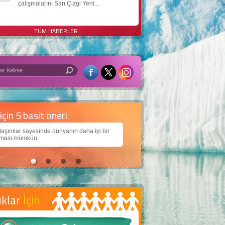
çalışmalarını Sarı Çizgi Yeni...
TÜM HABERLER
 iyi bir dünya için yapay zekâ
arımıza daha güzel bir dünya bırakabilmek için
ojiden nasıl yararlanırız?
uklar
İçin