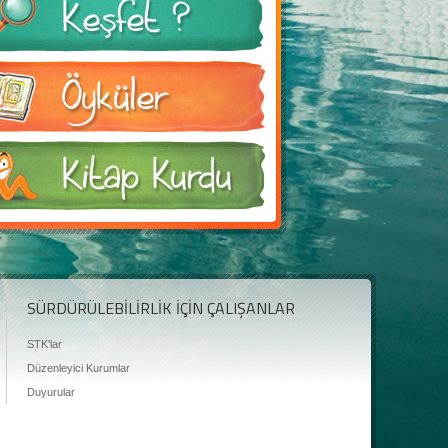
SÜRDÜRÜLEBİLİRLİK İÇİN ÇALIŞANLAR
STK'lar
Düzenleyici Kurumlar
Duyurular