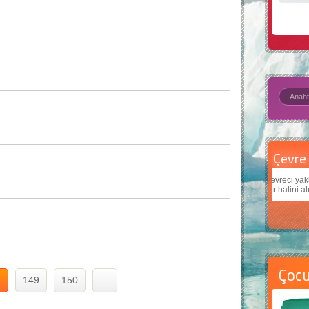
Çevre için 5 basit öneri
Daha
Çevreci yaklaşımlar
sayesinde dünyanın daha iyi bir
Çocukl
yer halini alması mümkün.
teknol
Çoc
8
149
150
...