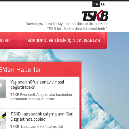
TR
EN
İRLER
SÜRDÜRÜLEBİLİRLİK İÇİN ÇALIŞANLAR
B'den Haberler
Yaşlanan nüfus sanayiyi nasıl
değiştirecek?
TSKB Ekonomik Araştırmalar tarafından
hazırlanan “Sanayi ve İnsan:...
TSKB kapsayıcılık çalışmalarını Sarı
Çizgi altında topladı
TSKB, kapsayıcılık ve fırsat eşitliği