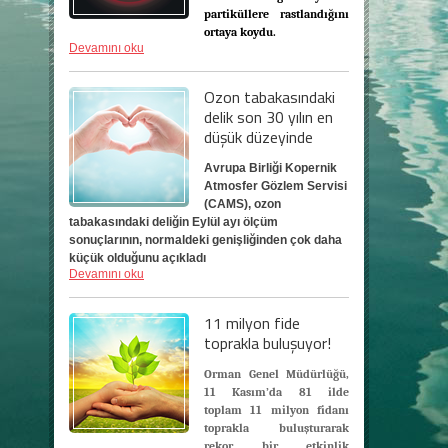
partiküllere rastlandığını
ortaya koydu.
Devamını oku
Ozon tabakasındaki
delik son 30 yılın en
düşük düzeyinde
Avrupa Birliği Kopernik
Atmosfer Gözlem Servisi
(CAMS), ozon
tabakasındaki deliğin Eylül ayı ölçüm
sonuçlarının, normaldeki genişliğinden çok daha
küçük olduğunu açıkladı
Devamını oku
11 milyon fide
toprakla buluşuyor!
Orman Genel Müdürlüğü,
11 Kasım’da 81 ilde
toplam 11 milyon fidanı
toprakla buluşturarak
rekor bir etkinlik