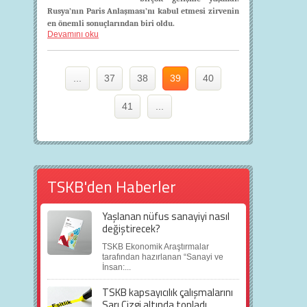
Rusya’nın Paris Anlaşması’nı kabul etmesi zirvenin
en önemli sonuçlarından biri oldu.
Devamını oku
...
37
38
39
40
41
...
TSKB'den Haberler
Yaşlanan nüfus sanayiyi nasıl
değiştirecek?
TSKB Ekonomik Araştırmalar
tarafından hazırlanan “Sanayi ve
İnsan:...
TSKB kapsayıcılık çalışmalarını
Sarı Çizgi altında topladı