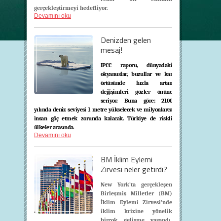
gerçekleştirmeyi hedefliyor.
Devamını oku
Denizden gelen
mesaj!
IPCC
raporu, dünyadaki
okyanuslar, buzullar ve kar
örtüsünde hızla artan
değişimleri gözler önüne
seriyor. Buna göre; 2100
yılında deniz seviyesi 1 metre yükselecek ve milyonlarca
insan göç etmek zorunda kalacak. Türkiye de riskli
ülkeler arasında.
Devamını oku
BM İklim Eylemi
Zirvesi neler getirdi?
New York’ta gerçekleşen
Birleşmiş Milletler (BM)
İklim Eylemi Zirvesi’nde
iklim krizine yönelik
birçok gelişme yaşandı.