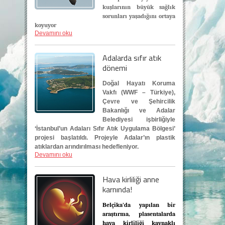
kuşlarının büyük sağlık
sorunları yaşadığını ortaya
koyuyor
Devamını oku
Adalarda sıfır atık
dönemi
Doğal Hayatı Koruma
Vakfı (WWF – Türkiye),
Çevre ve Şehircilik
Bakanlığı ve Adalar
Belediyesi işbirliğiyle
‘İstanbul’un Adaları Sıfır Atık Uygulama Bölgesi’
projesi başlatıldı. Projeyle Adalar’ın plastik
atıklardan arındırılması
hedefleniyor.
Devamını oku
Hava kirliliği anne
karnında!
Belçika’da yapılan bir
araştırma,
plasentalarda
hava kirliliği kaynaklı