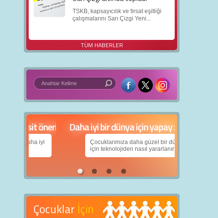
TSKB, kapsayıcılık ve fırsat eşitliği
çalışmalarını Sarı Çizgi Yeni...
TÜM HABERLER
in 5 basit öneri
Daha iyi bir dünya için yapay zekâ
nın daha iyi
Çocuklarımıza daha güzel bir dünya bırakabilmek
için teknolojiden nasıl yararlanırız?
Çocuklar
İçin