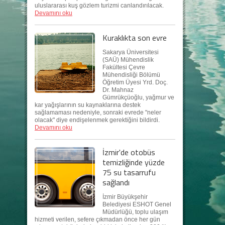
uluslararası kuş gözlem turizmi canlandırılacak.
Devamını oku
Kuraklıkta son evre
Sakarya Üniversitesi
(SAÜ) Mühendislik
Fakültesi Çevre
Mühendisliği Bölümü
Öğretim Üyesi Yrd. Doç.
Dr. Mahnaz
Gümrükçüoğlu, yağmur ve
kar yağışlarının su kaynaklarına destek
sağlamaması nedeniyle, sonraki evrede "neler
olacak" diye endişelenmek gerektiğini bildirdi.
Devamını oku
İzmir'de otobüs
temizliğinde yüzde
75 su tasarrufu
sağlandı
İzmir Büyükşehir
Belediyesi ESHOT Genel
Müdürlüğü, toplu ulaşım
hizmeti verilen, sefere çıkmadan önce her gün