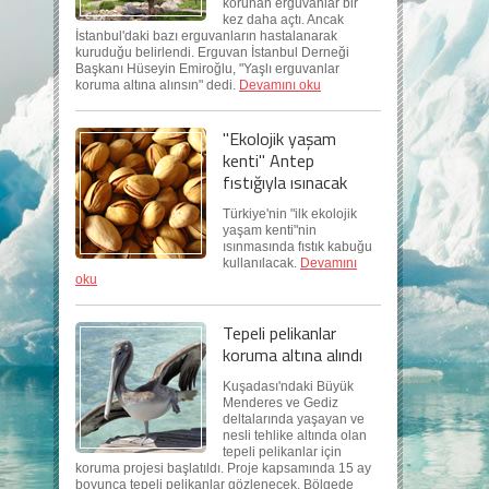
korunan erguvanlar bir
kez daha açtı. Ancak
İstanbul'daki bazı erguvanların hastalanarak
kuruduğu belirlendi. Erguvan İstanbul Derneği
Başkanı Hüseyin Emiroğlu, "Yaşlı erguvanlar
koruma altına alınsın" dedi.
Devamını oku
"Ekolojik yaşam
kenti" Antep
fıstığıyla ısınacak
Türkiye'nin "ilk ekolojik
yaşam kenti"nin
ısınmasında fıstık kabuğu
kullanılacak.
Devamını
oku
Tepeli pelikanlar
koruma altına alındı
Kuşadası'ndaki Büyük
Menderes ve Gediz
deltalarında yaşayan ve
nesli tehlike altında olan
tepeli pelikanlar için
koruma projesi başlatıldı. Proje kapsamında 15 ay
boyunca tepeli pelikanlar gözlenecek. Bölgede