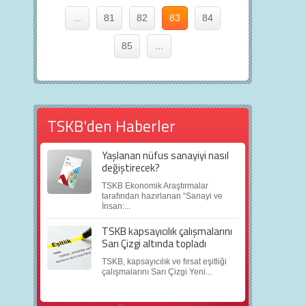
...
81
82
83
84
85
...
TSKB'den Haberler
Yaşlanan nüfus sanayiyi nasıl
değiştirecek?
TSKB Ekonomik Araştırmalar
tarafından hazırlanan “Sanayi ve
İnsan:...
TSKB kapsayıcılık çalışmalarını
Sarı Çizgi altında topladı
TSKB, kapsayıcılık ve fırsat eşitliği
çalışmalarını Sarı Çizgi Yeni...