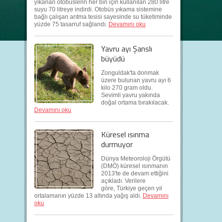
yıkanan otobüslerin her biri için kullanılan 280 litre
suyu 70 litreye indirdi. Otobüs yıkama sistemine
bağlı çalışan arıtma tesisi sayesinde su tüketiminde
yüzde 75 tasarruf sağlandı.
Devamını oku
Yavru ayı Şanslı
büyüdü
Zonguldak'ta donmak
üzere bulunan yavru ayı 6
kilo 270 gram oldu.
Sevimli yavru yakında
doğal ortama bırakılacak.
Devamını oku
Küresel ısınma
durmuyor
Dünya Meteoroloji Örgütü
(DMÖ) küresel ısınmanın
2013'te de devam ettiğini
açıkladı. Verilere
göre, Türkiye geçen yıl
ortalamanın yüzde 13 altında yağış aldı.
Devamını
oku