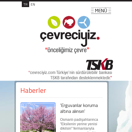
TR
EN
Haberler
'Erguvanlar koruma
altına alınsın'
Osmanlı padişahlarınca
"Eksilenin yerine yenisi
dikilsin" fermanlarıyla