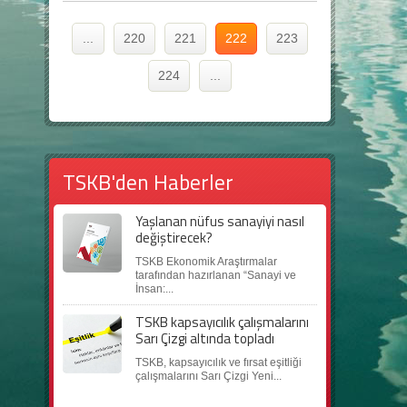
...
220
221
222
223
224
...
TSKB'den Haberler
Yaşlanan nüfus sanayiyi nasıl
değiştirecek?
TSKB Ekonomik Araştırmalar
tarafından hazırlanan “Sanayi ve
İnsan:...
TSKB kapsayıcılık çalışmalarını
Sarı Çizgi altında topladı
TSKB, kapsayıcılık ve fırsat eşitliği
çalışmalarını Sarı Çizgi Yeni...