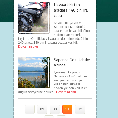
Havayı kirleten
araçlara 140 bin lira
ceza
Kayseri'de Çevre ve
Şehircilik İl Müdürlüğü
tarafından hava kirliliğine
neden olan motorlu
taşıtlara yönelik bu yıl yapılan denetimlerde 2 bin
240 araca 140 bin lira para cezası kesildi.
Devamını oku
Sapanca Gölü tehlike
altında
İçmesuyu kaynağı
Sapanca Gölü'ndeki su
seviyesi, endüstriyel
kullanımın artması
nedeniyle son 7 yılın en
düşük seviyesine geriledi.
Devamını oku
...
89
90
91
92