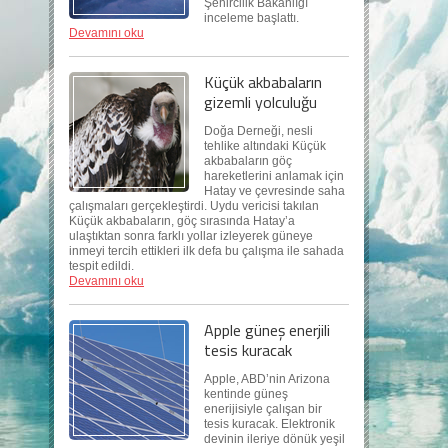
Şehircilik Bakanlığı
inceleme başlattı.
Devamını oku
Küçük akbabaların
gizemli yolculuğu
Doğa Derneği, nesli
tehlike altındaki Küçük
akbabaların göç
hareketlerini anlamak için
Hatay ve çevresinde saha
çalışmaları gerçekleştirdi. Uydu vericisi takılan
Küçük akbabaların, göç sırasında Hatay’a
ulaştıktan sonra farklı yollar izleyerek güneye
inmeyi tercih ettikleri ilk defa bu çalışma ile sahada
tespit edildi.
Devamını oku
Apple güneş enerjili
tesis kuracak
Apple, ABD’nin Arizona
kentinde güneş
enerijisiyle çalışan bir
tesis kuracak. Elektronik
devinin ileriye dönük yeşil