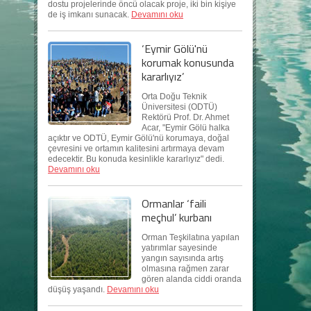
dostu projelerinde öncü olacak proje, iki bin kişiye
de iş imkanı sunacak.
Devamını oku
‘Eymir Gölü'nü
korumak konusunda
kararlıyız’
Orta Doğu Teknik
Üniversitesi (ODTÜ)
Rektörü Prof. Dr. Ahmet
Acar, "Eymir Gölü halka
açıktır ve ODTÜ, Eymir Gölü'nü korumaya, doğal
çevresini ve ortamın kalitesini artırmaya devam
edecektir. Bu konuda kesinlikle kararlıyız" dedi.
Devamını oku
Ormanlar ‘faili
meçhul’ kurbanı
Orman Teşkilatına yapılan
yatırımlar sayesinde
yangın sayısında artış
olmasına rağmen zarar
gören alanda ciddi oranda
düşüş yaşandı.
Devamını oku