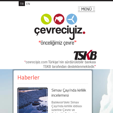
TR
EN
Haberler
Simav Çayı’nda kirlilik
incelemesi
Balıkesir'deki Simav
Çayı'nda kirlilik iddiası
üzerine Çevre ve