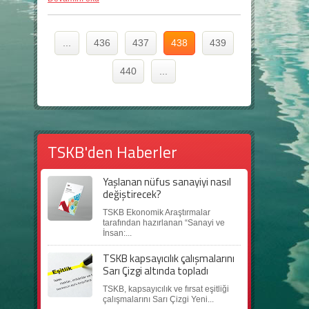
...
436
437
438
439
440
...
TSKB'den Haberler
Yaşlanan nüfus sanayiyi nasıl
değiştirecek?
TSKB Ekonomik Araştırmalar
tarafından hazırlanan “Sanayi ve
İnsan:...
TSKB kapsayıcılık çalışmalarını
Sarı Çizgi altında topladı
TSKB, kapsayıcılık ve fırsat eşitliği
çalışmalarını Sarı Çizgi Yeni...