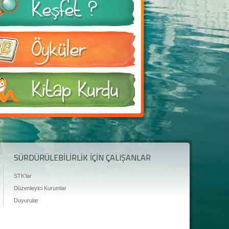
SÜRDÜRÜLEBİLİRLİK İÇİN ÇALIŞANLAR
STK'lar
Düzenleyici Kurumlar
Duyurular