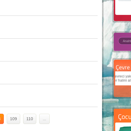
Çevre için 5 basit öneri
Daha
Çevreci yaklaşımlar
sayesinde dünyanın daha iyi bir
Çocukl
yer halini alması mümkün.
teknol
Çoc
8
109
110
...