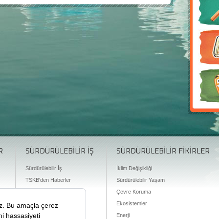
R
SÜRDÜRÜLEBİLİR İŞ
SÜRDÜRÜLEBİLİR FİKİRLER
Sürdürülebilir İş
İklim Değişikliği
TSKB'den Haberler
Sürdürülebilir Yaşam
Finansman Olanakları
Çevre Koruma
Ekosistemler
Enerji