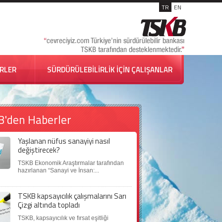
TR
EN
İRLER
SÜRDÜRÜLEBİLİRLİK İÇİN ÇALIŞANLAR
B'den Haberler
Yaşlanan nüfus sanayiyi nasıl
değiştirecek?
TSKB Ekonomik Araştırmalar tarafından
hazırlanan “Sanayi ve İnsan:...
TSKB kapsayıcılık çalışmalarını Sarı
Çizgi altında topladı
TSKB, kapsayıcılık ve fırsat eşitliği