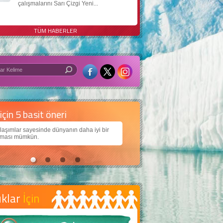
çalışmalarını Sarı Çizgi Yeni...
TÜM HABERLER
 iyi bir dünya için yapay zekâ
arımıza daha güzel bir dünya bırakabilmek için
ojiden nasıl yararlanırız?
uklar
İçin