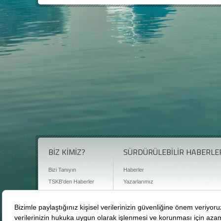
BİZ KİMİZ?
SÜRDÜRÜLEBİLİR HABERLE
Bizi Tanıyın
Haberler
TSKB'den Haberler
Yazarlarımız
Sıkça Sorulan Sorular
Röportajlar
Basın Odası
Sürdürülebilirlik Kütüphanesi
Bize Ulaşın
Karbon Sayacı