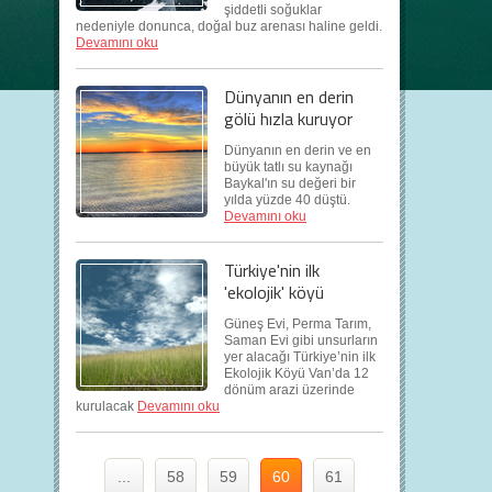
şiddetli soğuklar
nedeniyle donunca, doğal buz arenası haline geldi.
Devamını oku
Dünyanın en derin
gölü hızla kuruyor
Dünyanın en derin ve en
büyük tatlı su kaynağı
Baykal'ın su değeri bir
yılda yüzde 40 düştü.
Devamını oku
Türkiye'nin ilk
'ekolojik' köyü
Güneş Evi, Perma Tarım,
Saman Evi gibi unsurların
yer alacağı Türkiye’nin ilk
Ekolojik Köyü Van’da 12
dönüm arazi üzerinde
kurulacak
Devamını oku
...
58
59
60
61