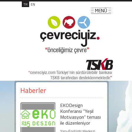
TR
EN
Haberler
EKODesign
Konferansı “Yeşil
Motivasyon” teması
ile düzenleniyor
Yapı-Endüstri Merkezi