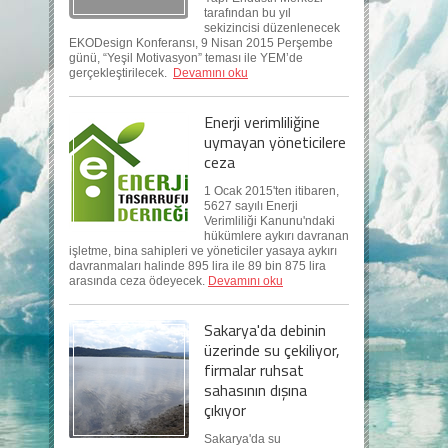
tarafından bu yıl
sekizincisi düzenlenecek
EKODesign Konferansı, 9 Nisan 2015 Perşembe
günü, “Yeşil Motivasyon” teması ile YEM’de
gerçekleştirilecek.
Devamını oku
Enerji verimliliğine
uymayan yöneticilere
ceza
1 Ocak 2015'ten itibaren,
5627 sayılı Enerji
Verimliliği Kanunu'ndaki
hükümlere aykırı davranan
işletme, bina sahipleri ve yöneticiler yasaya aykırı
davranmaları halinde 895 lira ile 89 bin 875 lira
arasında ceza ödeyecek.
Devamını oku
Sakarya'da debinin
üzerinde su çekiliyor,
firmalar ruhsat
sahasının dışına
çıkıyor
Sakarya'da su