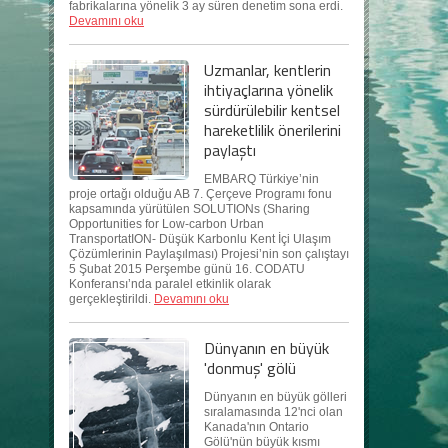
fabrikalarına yönelik 3 ay süren denetim sona erdi.
Devamını oku
Uzmanlar, kentlerin
ihtiyaçlarına yönelik
sürdürülebilir kentsel
hareketlilik önerilerini
paylaştı
EMBARQ Türkiye’nin
proje ortağı olduğu AB 7. Çerçeve Programı fonu
kapsamında yürütülen SOLUTIONs (Sharing
Opportunities for Low-carbon Urban
TransportatION- Düşük Karbonlu Kent İçi Ulaşım
Çözümlerinin Paylaşılması) Projesi’nin son çalıştayı
5 Şubat 2015 Perşembe günü 16. CODATU
Konferansı’nda paralel etkinlik olarak
gerçekleştirildi.
Devamını oku
Dünyanın en büyük
'donmuş' gölü
Dünyanın en büyük gölleri
sıralamasında 12'nci olan
Kanada'nın Ontario
Gölü'nün büyük kısmı