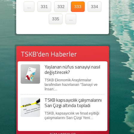
...
331
332
333
334
335
...
TSKB'den Haberler
Yaşlanan nüfus sanayiyi nasıl
değiştirecek?
TSKB Ekonomik Araştırmalar
tarafından hazırlanan “Sanayi ve
İnsan:...
TSKB kapsayıcılık çalışmalarını
Sarı Çizgi altında topladı
TSKB, kapsayıcılık ve fırsat eşitliği
çalışmalarını Sarı Çizgi Yeni...