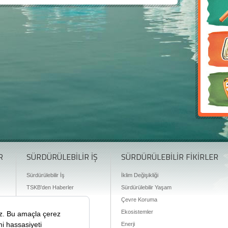
R
SÜRDÜRÜLEBİLİR İŞ
SÜRDÜRÜLEBİLİR FİKİRLER
Sürdürülebilir İş
İklim Değişikliği
TSKB'den Haberler
Sürdürülebilir Yaşam
Finansman Olanakları
Çevre Koruma
Ekosistemler
Enerji