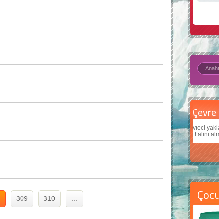
Çevre için 5 basit öneri
Daha
Çevreci yaklaşımlar
sayesinde dünyanın daha iyi bir
Çocukl
yer halini alması mümkün.
teknol
Çoc
8
309
310
...