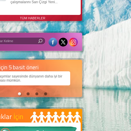
çalışmalarını Sarı Çizgi Yeni...
TÜM HABERLER
 iyi bir dünya için yapay zekâ
arımıza daha güzel bir dünya bırakabilmek için
ojiden nasıl yararlanırız?
uklar
İçin