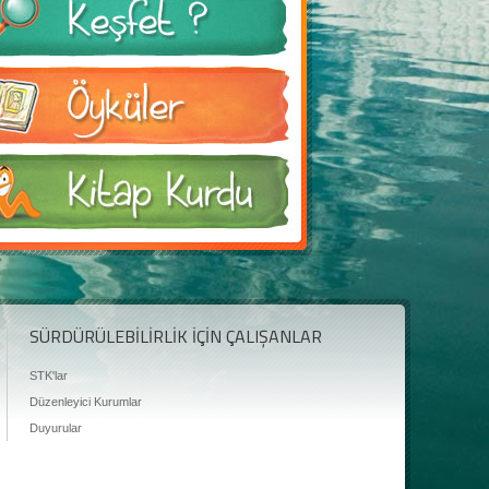
SÜRDÜRÜLEBİLİRLİK İÇİN ÇALIŞANLAR
STK'lar
Düzenleyici Kurumlar
Duyurular