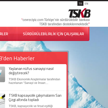
TR
EN
İRLER
SÜRDÜRÜLEBİLİRLİK İÇİN ÇALIŞANLAR
B'den Haberler
Yaşlanan nüfus sanayiyi nasıl
değiştirecek?
TSKB Ekonomik Araştırmalar tarafından
hazırlanan “Sanayi ve İnsan:...
TSKB kapsayıcılık çalışmalarını Sarı
Çizgi altında topladı
TSKB, kapsayıcılık ve fırsat eşitliği