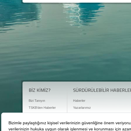
BİZ KİMİZ?
SÜRDÜRÜLEBİLİR HABERLE
Bizi Tanıyın
Haberler
TSKB'den Haberler
Yazarlarımız
Sıkça Sorulan Sorular
Röportajlar
Basın Odası
Sürdürülebilirlik Kütüphanesi
Bize Ulaşın
Karbon Sayacı